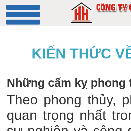
menu
KIẾN THỨC V
Những cấm kỵ phong t
Theo phong thủy, p
quan trọng nhất tro
sự nghiệp và công