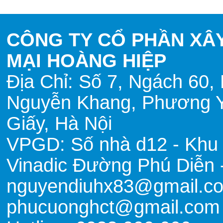
CÔNG TY CỔ PHẦN XÂ
MẠI HOÀNG HIỆP
Địa Chỉ: Số 7, Ngách 60
Nguyễn Khang, Phương 
Giấy, Hà Nội
VPGD: Số nhà d12 - Khu 
Vinadic Đường Phú Diễn 
nguyendiuhx83@gmail.co
phucuonghct@gmail.com