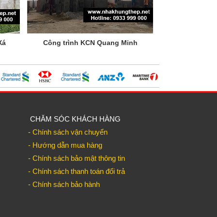
Xá
Công trình KCN Quang Minh
CHĂM SÓC KHÁCH HÀNG
- Chính sách vận chuyển
- Hướng dẫn mua hàng
- Chính sách bảo mật thông tin
- Chính sách thanh toán đổi trả
- Chính sách bảo hành