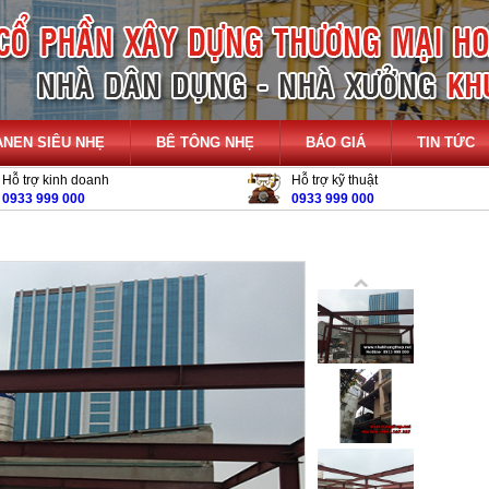
ANEN SIÊU NHẸ
BÊ TÔNG NHẸ
BÁO GIÁ
TIN TỨC
Hỗ trợ kinh doanh
Hỗ trợ kỹ thuật
0933 999 000
0933 999 000